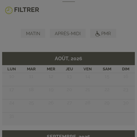
FILTRER
MATIN
APRÈS-MIDI
PMR
AOÛT, 2026
LUN
MAR
MER
JEU
VEN
SAM
DIM
10
11
12
13
14
15
16
17
18
19
20
21
22
23
24
25
26
27
28
29
30
31
SEPTEMBRE, 2026