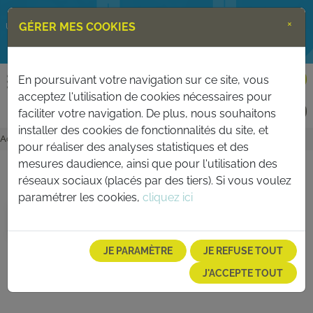
×
GÉRER MES COOKIES
Un service de
CONTACT
ESPACE PARTICULIERS
En poursuivant votre navigation sur ce site, vous
acceptez l'utilisation de cookies nécessaires pour
PERMIS BATEAU
ESPACE AUTO-ÉCOLES
faciliter votre navigation. De plus, nous souhaitons
installer des cookies de fonctionnalités du site, et
Accueil
>
Je m'inscris à l'examen du code de la route
pour réaliser des analyses statistiques et des
mesures daudience, ainsi que pour l'utilisation des
JE M'INSCRIS À L'EXAMEN DU CODE DE LA ROUTE
réseaux sociaux (placés par des tiers). Si vous voulez
paramétrer les cookies,
cliquez ici
JE PARAMÈTRE
JE REFUSE TOUT
J'ACCEPTE TOUT