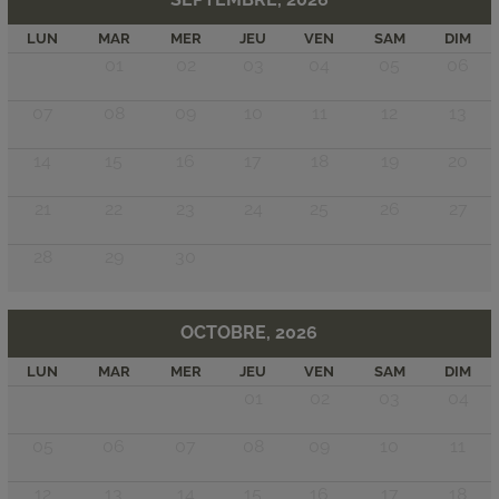
LUN
MAR
MER
JEU
VEN
SAM
DIM
01
02
03
04
05
06
07
08
09
10
11
12
13
14
15
16
17
18
19
20
21
22
23
24
25
26
27
28
29
30
OCTOBRE, 2026
LUN
MAR
MER
JEU
VEN
SAM
DIM
01
02
03
04
05
06
07
08
09
10
11
12
13
14
15
16
17
18