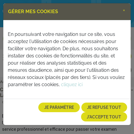
×
GÉRER MES COOKIES
Un service de
Support téléphonique indisponible le
En poursuivant votre navigation sur ce site, vous
08 août 2026
acceptez l'utilisation de cookies nécessaires pour
faciliter votre navigation. De plus, nous souhaitons
installer des cookies de fonctionnalités du site, et
CONTACT
ESPACE PARTICULIERS
pour réaliser des analyses statistiques et des
mesures daudience, ainsi que pour l'utilisation des
PERMIS BATEAU
ESPACE AUTO-ÉCOLES
réseaux sociaux (placés par des tiers). Si vous voulez
Accueil
>
Actualités
paramétrer les cookies,
cliquez ici
Code'nGo vous accueille au centre de Saint-Germain-en-
Laye
09/10/2024
JE PARAMÈTRE
JE REFUSE TOUT
Bienvenue chez Code'ngo, votre centre d'examen agréé pour
J'ACCEPTE TOUT
l'épreuve du code de la route ! Nous mettons à votre disposition un
service professionnel et efficace pour passer votre examen