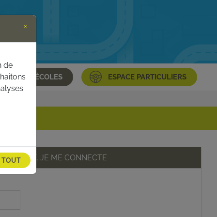
×
n de
uhaitons
ACE AUTO-ÉCOLES
ESPACE PARTICULIERS
nalyses
À INSCRIT, JE ME CONNECTE
E TOUT