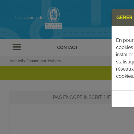
GÉRER 
Un service de
En pours
cookies 
CONTACT
installe
Accueil
>
Espace particuliers
statisti
réseaux 
cookies
PAS ENCORE INSCRIT ?
JE CRÉE M