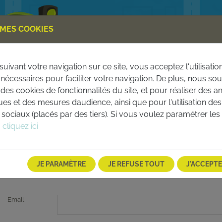
MES COOKIES
uivant votre navigation sur ce site, vous acceptez l'utilisatio
nécessaires pour faciliter votre navigation. De plus, nous so
PERMIS BATEAU
ESP
r des cookies de fonctionnalités du site, et pour réaliser des a
ques et des mesures daudience, ainsi que pour l'utilisation des
sociaux (placés par des tiers). Si vous voulez paramétrer les
ESPACE PARTICULIERS
,
cliquez ici
ON COMPTE
DÉJ
JE PARAMÈTRE
JE REFUSE TOUT
J'ACCEPT
Email